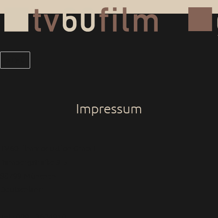
MENÜ
Impressum
TV60Filmproduktion GmbH
Rambergstraße 3-5
80799 München
Deutschland
Tel.: 089 - 3604910