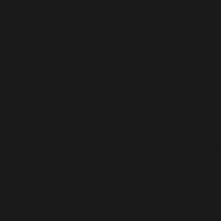
Haftung für Inhalte
Die Inhalte unserer Seiten wurden mit größter Sorgfalt
erstellt. Für die Richtigkeit, Vollständigkeit und Aktualität der
Inhalte können wir jedoch keine Gewähr übernehmen. Als
Diensteanbieter sind wir gemäß § 7 Abs.1 TMG für eigene
Inhalte auf diesen Seiten nach den allgemeinen Gesetzen
verantwortlich. Nach §§ 8 bis 10 TMG sind wir als
Diensteanbieter jedoch nicht verpflichtet, übermittelte oder
gespeicherte fremde Informationen zu überwachen oder nach
Umständen zu forschen, die auf eine rechtswidrige Tätigkeit
hinweisen. Verpflichtungen zur Entfernung oder Sperrung der
Nutzung von Informationen nach den allgemeinen Gesetzen
bleiben hiervon unberührt. Eine diesbezügliche Haftung ist
jedoch erst ab dem Zeitpunkt der Kenntnis einer konkreten
Rechtsverletzung möglich. Bei Bekanntwerden von
entsprechenden Rechtsverletzungen werden wir diese Inhalte