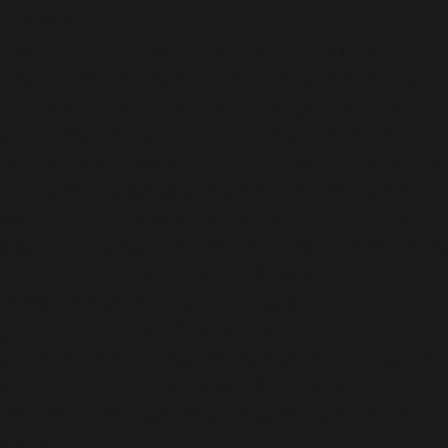
Urheberrecht
Die durch die Seitenbetreiber erstellten Inhalte und Werke auf
diesen Seiten unterliegen dem deutschen Urheberrecht. Die
Vervielfältigung, Bearbeitung, Verbreitung und jede Art der
Verwertung außerhalb der Grenzen des Urheberrechtes
bedürfen der schriftlichen Zustimmung des jeweiligen Autors
bzw. Erstellers. Downloads und Kopien dieser Seite sind nur
für den privaten, nicht kommerziellen Gebrauch gestattet.
Soweit die Inhalte auf dieser Seite nicht vom Betreiber erstellt
wurden, werden die Urheberrechte Dritter beachtet.
Insbesondere werden Inhalte Dritter als solche
gekennzeichnet. Sollten Sie trotzdem auf eine
Urheberrechtsverletzung aufmerksam werden, bitten wir um
einen entsprechenden Hinweis. Bei Bekanntwerden von
Rechtsverletzungen werden wir derartige Inhalte umgehend
entfernen.