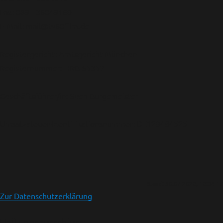
Fax: 089 - 36049160
E-Mail: mail@tv60film.de
Registergericht: Amtsgericht München
Registernummer: HRB 55352
Geschäftsführer/in: Sven Burgemeister
Umsatzsteuer-Identifikationsnummer: DE129484525
Stand: 30.07.2026, 16:34:17
Zur Datenschutzerklärung
Haftungsausschluss: