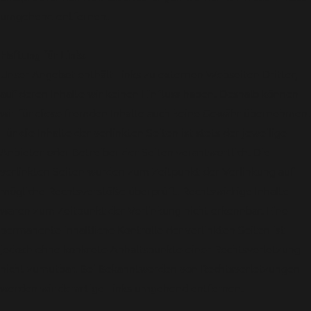
umgehend entfernen.
Haftung für Links
Unser Angebot enthält Links zu externen Webseiten Dritter,
auf deren Inhalte wir keinen Einfluss haben. Deshalb können
wir für diese fremden Inhalte auch keine Gewähr übernehmen.
Für die Inhalte der verlinkten Seiten ist stets der jeweilige
Anbieter oder Betreiber der Seiten verantwortlich. Die
verlinkten Seiten wurden zum Zeitpunkt der Verlinkung auf
mögliche Rechtsverstöße überprüft. Rechtswidrige Inhalte
waren zum Zeitpunkt der Verlinkung nicht erkennbar. Eine
permanente inhaltliche Kontrolle der verlinkten Seiten ist
jedoch ohne konkrete Anhaltspunkte einer Rechtsverletzung
nicht zumutbar. Bei Bekanntwerden von Rechtsverletzungen
werden wir derartige Links umgehend entfernen.