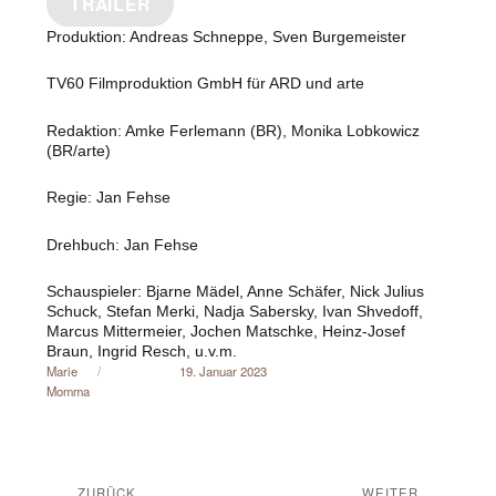
TRAILER
Produktion: Andreas Schneppe, Sven Burgemeister
TV60 Filmproduktion GmbH für ARD und arte
Redaktion: Amke Ferlemann (BR), Monika Lobkowicz
(BR/arte)
Regie: Jan Fehse
Drehbuch: Jan Fehse
Schauspieler: Bjarne Mädel, Anne Schäfer, Nick Julius
Schuck, Stefan Merki, Nadja Sabersky, Ivan Shvedoff,
Marcus Mittermeier, Jochen Matschke, Heinz-Josef
Braun, Ingrid Resch, u.v.m.
Autor
Veröffentlicht am
Marie
19. Januar 2023
Momma
Beitragsnavigation
ZURÜCK
WEITER