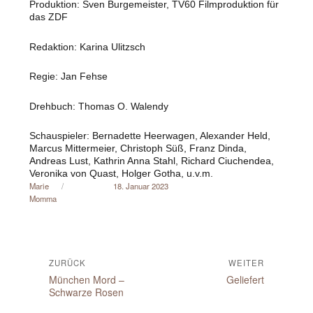
Produktion: Sven Burgemeister, TV60 Filmproduktion für
das ZDF
Redaktion: Karina Ulitzsch
Regie: Jan Fehse
Drehbuch: Thomas O. Walendy
Schauspieler: Bernadette Heerwagen, Alexander Held,
Marcus Mittermeier, Christoph Süß, Franz Dinda,
Andreas Lust, Kathrin Anna Stahl, Richard Ciuchendea,
Veronika von Quast, Holger Gotha, u.v.m.
Autor
Veröffentlicht am
Marie
18. Januar 2023
Momma
Beitragsnavigation
ZURÜCK
WEITER
Vorheriger
Nächster
München Mord –
Geliefert
Beitrag:
Beitrag:
Schwarze Rosen